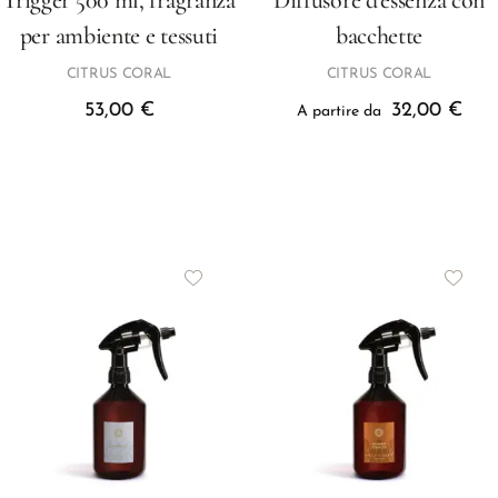
Trigger 500 ml, fragranza
Diffusore d’essenza con
per ambiente e tessuti
bacchette
CITRUS CORAL
CITRUS CORAL
53,00
€
32,00
€
A partire da