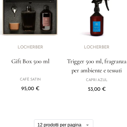
LOCHERBER
LOCHERBER
Gift Box 500 ml
Trigger 500 ml, fragranza
per ambiente e tessuti
CAFÈ SATIN
CAPRI AZUL
95,00
€
53,00
€