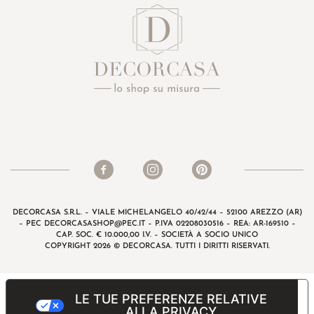
DECORCASA S.R.L. – VIALE MICHELANGELO 40/42/44 – 52100 AREZZO (AR)
– PEC
DECORCASASHOP@PEC.IT
– P.IVA 02208030516 – REA: AR-169510 –
CAP. SOC. € 10.000,00 I.V. – SOCIETÀ A SOCIO UNICO
COPYRIGHT 2026 © DECORCASA. TUTTI I DIRITTI RISERVATI.
LE TUE PREFERENZE RELATIVE
ALLA PRIVACY