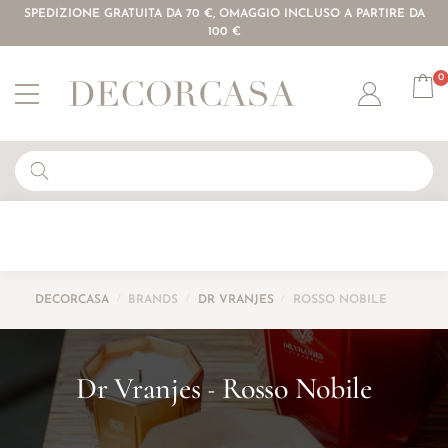
SPEDIZIONE GRATUITA DA 70 €, OMAGGIO INCLUSO A PARTIRE DA
100 €
0
Account
DECORCASA
/
BRANDS
/
DR VRANJES
/
ROSSO NOBILE
Dr Vranjes
Rosso Nobile
-