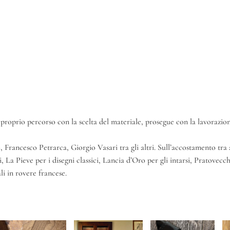
 proprio percorso con la scelta del materiale, prosegue con la lavorazion
o, Francesco Petrarca, Giorgio Vasari tra gli altri. Sull’accostamento tra 
 La Pieve per i disegni classici, Lancia d’Oro per gli intarsi, Pratovecch
li in rovere francese.