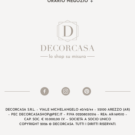
ORARIO NEGOZIO
DECORCASA S.R.L. – VIALE MICHELANGELO 40/42/44 – 52100 AREZZO (AR)
– PEC
DECORCASASHOP@PEC.IT
– P.IVA 02208030516 – REA: AR-169510 –
CAP. SOC. € 10.000,00 I.V. – SOCIETÀ A SOCIO UNICO
COPYRIGHT 2026 © DECORCASA. TUTTI I DIRITTI RISERVATI.