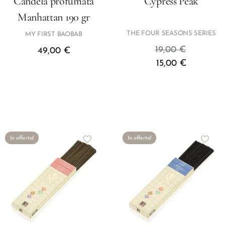
Candela profumata
Cypress Peak
Manhattan 190 gr
THE FOUR SEASONS SERIES
MY FIRST BAOBAB
19,00
€
49,00
€
15,00
€
In offerta!
In offerta!