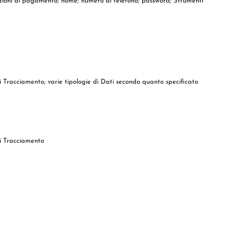
formazioni di pagamento; nome; numero di telefono; password; Strumenti
 di Tracciamento; varie tipologie di Dati secondo quanto specificato
di Tracciamento