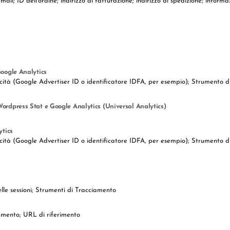
; email; ID dell'ordine; indirizzo di fatturazione; indirizzo di spedizione; in
Google Analytics
bblicità (Google Advertiser ID o identificatore IDFA, per esempio); Strumento
Wordpress Stat e Google Analytics (Universal Analytics)
ytics
bblicità (Google Advertiser ID o identificatore IDFA, per esempio); Strumento 
delle sessioni; Strumenti di Tracciamento
iamento; URL di riferimento