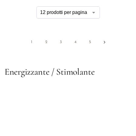
1
2
3
4
5
Energizzante / Stimolante