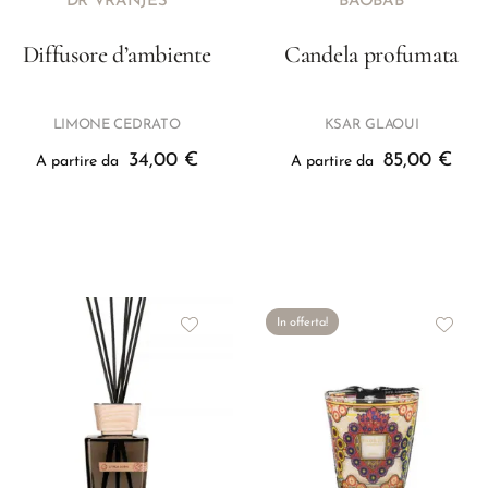
DR VRANJES
BAOBAB
Diffusore d’ambiente
Candela profumata
LIMONE CEDRATO
KSAR GLAOUI
34,00
€
85,00
€
A partire da
A partire da
In offerta!