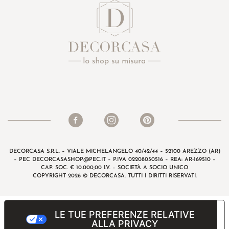
DECORCASA S.R.L. – VIALE MICHELANGELO 40/42/44 – 52100 AREZZO (AR)
– PEC
DECORCASASHOP@PEC.IT
– P.IVA 02208030516 – REA: AR-169510 –
CAP. SOC. € 10.000,00 I.V. – SOCIETÀ A SOCIO UNICO
COPYRIGHT 2026 © DECORCASA. TUTTI I DIRITTI RISERVATI.
LE TUE PREFERENZE RELATIVE
ALLA PRIVACY