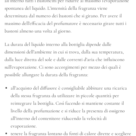
all’interno tutti i bastoncini per ridurre al massimo l’evaporazione
spontanea del liquido. L’intensità della fragranza viene
determinata dal numero dei bastoni che si girano. Per avere il
massimo dell’efficacia del profumatore è necessario girare tutti i
bastoni almeno una volta al giorno.
La durata del liquido interno alla bottiglia dipende dalle
dimensioni dell’ambiente in cui si trova, dalla sua temperatura,
dalla luce diretta del sole e dalle correnti d’aria che influiscono
sull’evaporazione. Ci sono accorgimenti per mezzo dei quali è
possibile allungare la durata della fragranza:
all’acquisto del diffusore è consigliabile abbinare una ricarica
della stessa fragranza da utilizzare in piccole quantità per
reintegrare la bottiglia. Così facendo si mantiene costante il
livello della profumazione e si riduce la presenza di ossigeno
all’interno del contenitore riducendo la velocità di
evaporazione.
tenere la fragranza lontano da fonti di calore dirette e scegliere