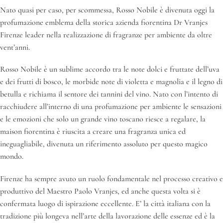
Nato quasi per caso, per scommessa, Rosso Nobile è divenuta oggi la
profumazione emblema della storica azienda fiorentina Dr Vranjes
Firenze leader nella realizzazione di fragranze per ambiente da oltre
vent’anni.
Rosso Nobile è un sublime accordo tra le note dolci e fruttate dell’uva
e dei frutti di bosco, le morbide note di violetta e magnolia e il legno di
betulla e richiama il sentore dei tannini del vino. Nato con l’intento di
racchiudere all’interno di una profumazione per ambiente le sensazioni
e le emozioni che solo un grande vino toscano riesce a regalare, la
maison fiorentina è riuscita a creare una fragranza unica ed
ineguagliabile, divenuta un riferimento assoluto per questo magico
mondo.
Firenze ha sempre avuto un ruolo fondamentale nel processo creativo e
produttivo del Maestro Paolo Vranjes, ed anche questa volta si è
confermata luogo di ispirazione eccellente. E’ la città italiana con la
tradizione più longeva nell’arte della lavorazione delle essenze ed è la