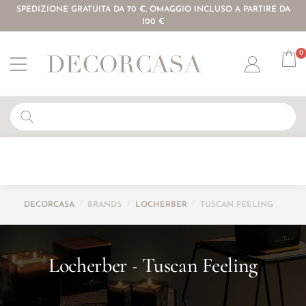
SPEDIZIONE GRATUITA DA 70 €, OMAGGIO INCLUSO A PARTIRE DA
100 €
0
Account
DECORCASA
/
BRANDS
/
LOCHERBER
/
TUSCAN FEELING
Locherber
Tuscan Feeling
-