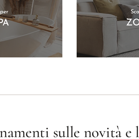
 per
Sco
PA
ZO
namenti sulle novità e