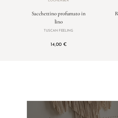
LOCHERBER
Sacchettino profumato in
R
lino
TUSCAN FEELING
14,00
€