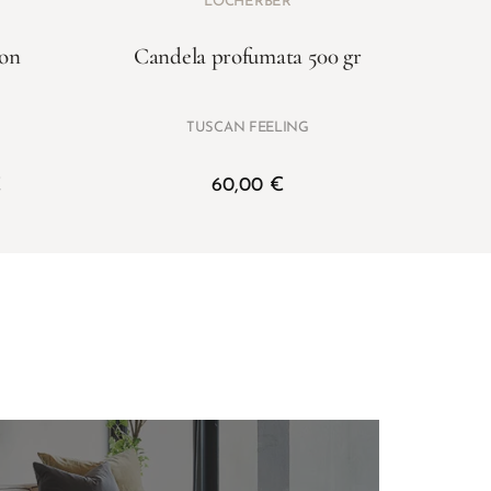
LOCHERBER
con
Candela profumata 500 gr
TUSCAN FEELING
€
60,00
€