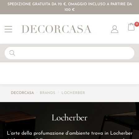
SPEDIZIONE GRATUITA DA 70 €, OMAGGIO INCLUSO A PARTIRE DA
100 €
0
Account
DECORCASA
/
BRANDS
/
LOCHERBER
Locherber
L’arte della profumazione d’ambiente trova in Locherber