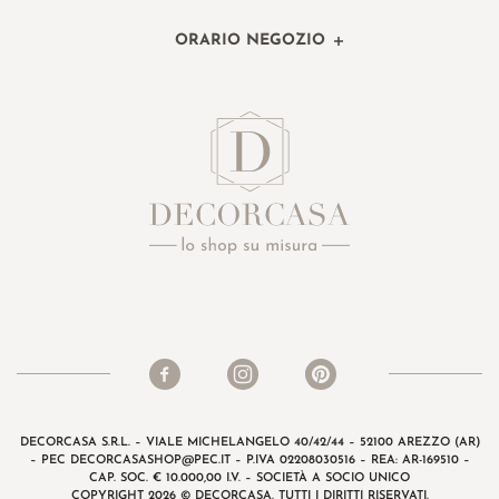
ORARIO NEGOZIO
DECORCASA S.R.L. – VIALE MICHELANGELO 40/42/44 – 52100 AREZZO (AR)
– PEC
DECORCASASHOP@PEC.IT
– P.IVA 02208030516 – REA: AR-169510 –
CAP. SOC. € 10.000,00 I.V. – SOCIETÀ A SOCIO UNICO
COPYRIGHT 2026 © DECORCASA. TUTTI I DIRITTI RISERVATI.