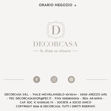
ORARIO NEGOZIO
DECORCASA S.R.L. – VIALE MICHELANGELO 40/42/44 – 52100 AREZZO (AR)
– PEC
DECORCASASHOP@PEC.IT
– P.IVA 02208030516 – REA: AR-169510 –
CAP. SOC. € 10.000,00 I.V. – SOCIETÀ A SOCIO UNICO
COPYRIGHT 2026 © DECORCASA. TUTTI I DIRITTI RISERVATI.