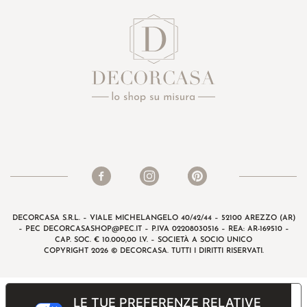
DECORCASA S.R.L. – VIALE MICHELANGELO 40/42/44 – 52100 AREZZO (AR)
– PEC
DECORCASASHOP@PEC.IT
– P.IVA 02208030516 – REA: AR-169510 –
CAP. SOC. € 10.000,00 I.V. – SOCIETÀ A SOCIO UNICO
COPYRIGHT 2026 © DECORCASA. TUTTI I DIRITTI RISERVATI.
LE TUE PREFERENZE RELATIVE