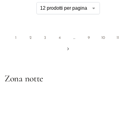
1
2
3
4
…
9
10
11
Zona notte