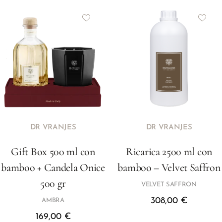
DR VRANJES
DR VRANJES
Gift Box 500 ml con
Ricarica 2500 ml con
bamboo + Candela Onice
bamboo – Velvet Saffron
500 gr
VELVET SAFFRON
308,00
€
AMBRA
169,00
€