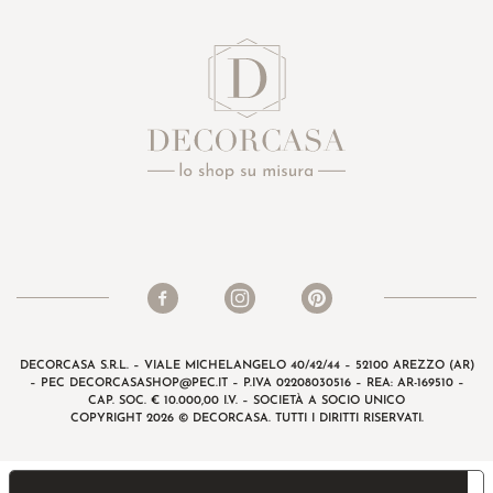
DECORCASA S.R.L. – VIALE MICHELANGELO 40/42/44 – 52100 AREZZO (AR)
– PEC
DECORCASASHOP@PEC.IT
– P.IVA 02208030516 – REA: AR-169510 –
CAP. SOC. € 10.000,00 I.V. – SOCIETÀ A SOCIO UNICO
COPYRIGHT 2026 © DECORCASA. TUTTI I DIRITTI RISERVATI.