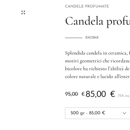
CANDELE PROFUMATE
Candela pro
BAOBAB
Splendida candela in ceramica, f
motivi geometrici che ricordano
bicolore ha richiesto l’abilità de
colore naturale e lucido all’este
85,00
€
95,00
€
IVA inc