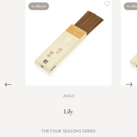
In offerta!
In offe
AWAJI
Lily
THE FOUR SEASONS SERIES