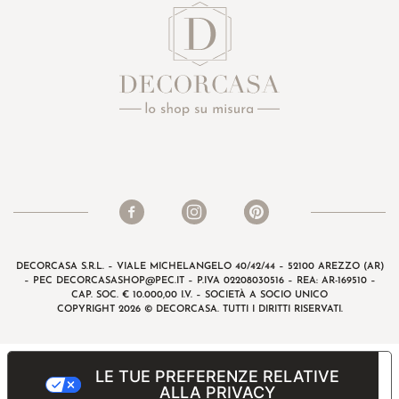
DECORCASA S.R.L. – VIALE MICHELANGELO 40/42/44 – 52100 AREZZO (AR)
– PEC
DECORCASASHOP@PEC.IT
– P.IVA 02208030516 – REA: AR-169510 –
CAP. SOC. € 10.000,00 I.V. – SOCIETÀ A SOCIO UNICO
COPYRIGHT 2026 © DECORCASA. TUTTI I DIRITTI RISERVATI.
LE TUE PREFERENZE RELATIVE
ALLA PRIVACY