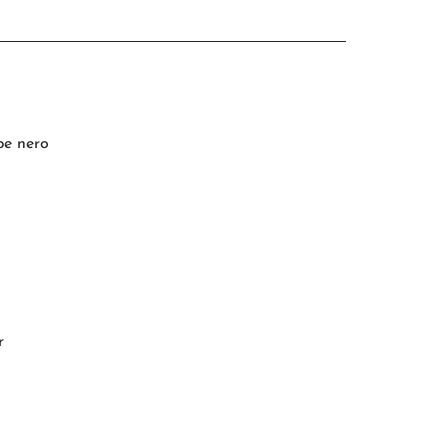
pe nero
r