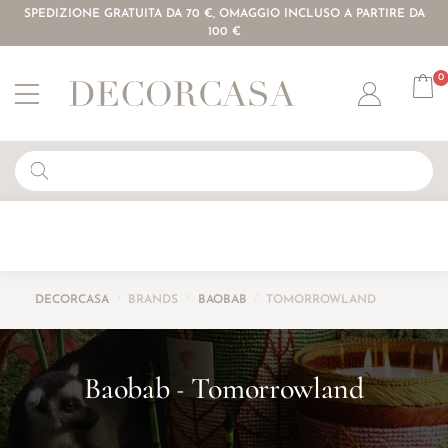
SPEDIZIONE GRATUITA DA 70 €, OMAGGIO INCLUSO A PARTIRE DA
100 €
0
Account
DECORCASA
/
BRANDS
/
BAOBAB
/
TOMORROWLAND
Baobab
Tomorrowland
-