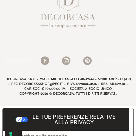
DECORCASA S.R.L. – VIALE MICHELANGELO 40/42/44 – 52100 AREZZO (AR)
– PEC
DECORCASASHOP@PEC.IT
– P.IVA 02208030516 – REA: AR-169510 –
CAP. SOC. € 10.000,00 I.V. – SOCIETÀ A SOCIO UNICO
COPYRIGHT 2026 © DECORCASA. TUTTI I DIRITTI RISERVATI.
LE TUE PREFERENZE RELATIVE
ALLA PRIVACY