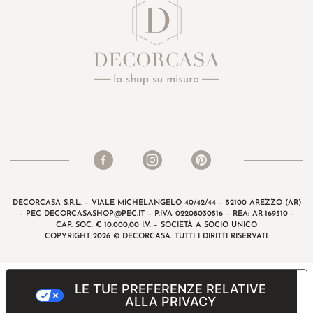
DECORCASA S.R.L. – VIALE MICHELANGELO 40/42/44 – 52100 AREZZO (AR)
– PEC
DECORCASASHOP@PEC.IT
– P.IVA 02208030516 – REA: AR-169510 –
CAP. SOC. € 10.000,00 I.V. – SOCIETÀ A SOCIO UNICO
COPYRIGHT 2026 © DECORCASA. TUTTI I DIRITTI RISERVATI.
LE TUE PREFERENZE RELATIVE
ALLA PRIVACY