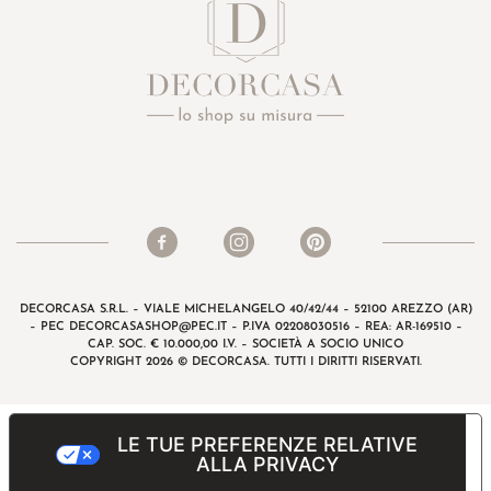
DECORCASA S.R.L. – VIALE MICHELANGELO 40/42/44 – 52100 AREZZO (AR)
– PEC
DECORCASASHOP@PEC.IT
– P.IVA 02208030516 – REA: AR-169510 –
CAP. SOC. € 10.000,00 I.V. – SOCIETÀ A SOCIO UNICO
COPYRIGHT 2026 © DECORCASA. TUTTI I DIRITTI RISERVATI.
LE TUE PREFERENZE RELATIVE
ALLA PRIVACY