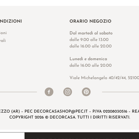
ONDIZIONI
ORARIO NEGOZIO
ioni
Dal martedì al sabato
dalle 9.00 alle 13.00
ali
dalle 16.00 alle 20.00
Lunedì e domenica
dalle 16.00 alle 20.00
Viale Michelangelo 40/42/44, 5210
EZZO (AR) – PEC
DECORCASASHOP@PEC.IT
– P.IVA 02208030516 – REA
COPYRIGHT 2026 © DECORCASA. TUTTI I DIRITTI RISERVATI.