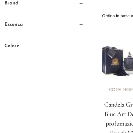
Candele Art Deco
Brand
Cote Noire
Essenza
Fiore di Davana
Patchouli
Colore
Prugna
Blu
COTE NOI
Candela G
Blue Art D
profumazi