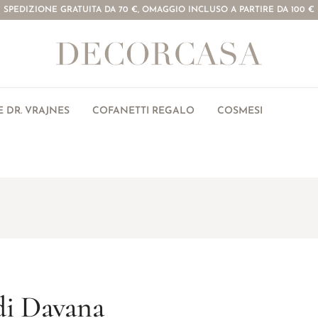
SPEDIZIONE GRATUITA DA 70 €, OMAGGIO INCLUSO A PARTIRE DA 100 €
 DR. VRAJNES
COFANETTI REGALO
COSMESI
di Davana