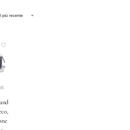
RE
rand
eco,
one