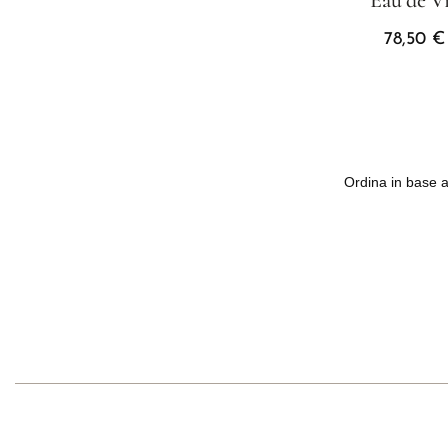
Eau de V
78,50
€