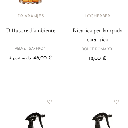
DR VRANJES
LOCHERBER
Diffusore d’ambiente
Ricarica per lampada
catalitica
VELVET SAFFRON
DOLCE ROMA XXI
46,00
€
18,00
€
A partire da