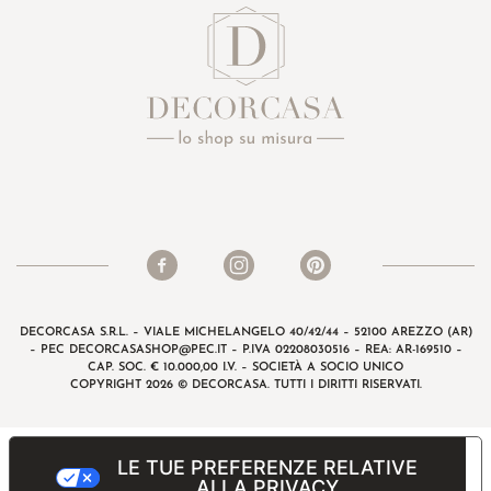
DECORCASA S.R.L. – VIALE MICHELANGELO 40/42/44 – 52100 AREZZO (AR)
– PEC
DECORCASASHOP@PEC.IT
– P.IVA 02208030516 – REA: AR-169510 –
CAP. SOC. € 10.000,00 I.V. – SOCIETÀ A SOCIO UNICO
COPYRIGHT 2026 © DECORCASA. TUTTI I DIRITTI RISERVATI.
LE TUE PREFERENZE RELATIVE
ALLA PRIVACY