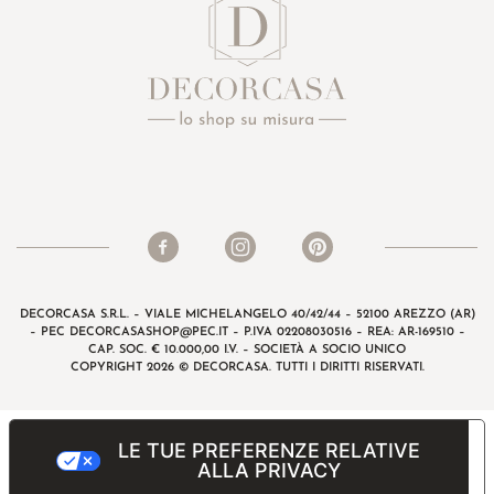
DECORCASA S.R.L. – VIALE MICHELANGELO 40/42/44 – 52100 AREZZO (AR)
– PEC
DECORCASASHOP@PEC.IT
– P.IVA 02208030516 – REA: AR-169510 –
CAP. SOC. € 10.000,00 I.V. – SOCIETÀ A SOCIO UNICO
COPYRIGHT 2026 © DECORCASA. TUTTI I DIRITTI RISERVATI.
LE TUE PREFERENZE RELATIVE
ALLA PRIVACY