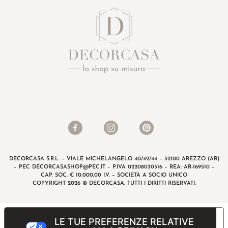
DECORCASA S.R.L. – VIALE MICHELANGELO 40/42/44 – 52100 AREZZO (AR)
– PEC
DECORCASASHOP@PEC.IT
– P.IVA 02208030516 – REA: AR-169510 –
CAP. SOC. € 10.000,00 I.V. – SOCIETÀ A SOCIO UNICO
COPYRIGHT 2026 © DECORCASA. TUTTI I DIRITTI RISERVATI.
LE TUE PREFERENZE RELATIVE