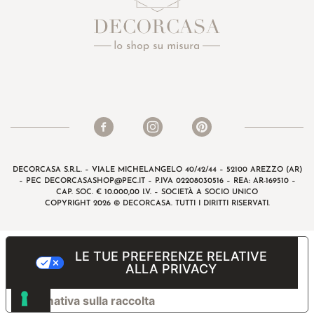
DECORCASA S.R.L. – VIALE MICHELANGELO 40/42/44 – 52100 AREZZO (AR)
– PEC
DECORCASASHOP@PEC.IT
– P.IVA 02208030516 – REA: AR-169510 –
CAP. SOC. € 10.000,00 I.V. – SOCIETÀ A SOCIO UNICO
COPYRIGHT 2026 © DECORCASA. TUTTI I DIRITTI RISERVATI.
LE TUE PREFERENZE RELATIVE
ALLA PRIVACY
Informativa sulla raccolta