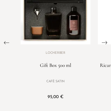
LOCHERBER
Gift Box 500 ml
Ricar
CAFÈ SATIN
95,00
€