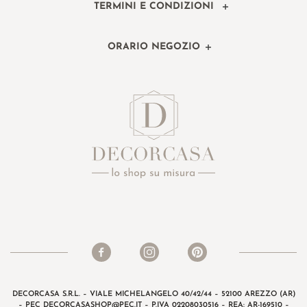
TERMINI E CONDIZIONI
ORARIO NEGOZIO
DECORCASA S.R.L. – VIALE MICHELANGELO 40/42/44 – 52100 AREZZO (AR)
– PEC
DECORCASASHOP@PEC.IT
– P.IVA 02208030516 – REA: AR-169510 –