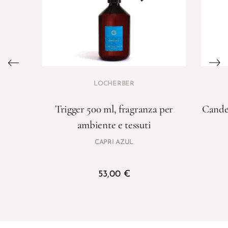
LOCHERBER
Trigger 500 ml, fragranza per
Candel
ambiente e tessuti
CAPRI AZUL
53,00
€