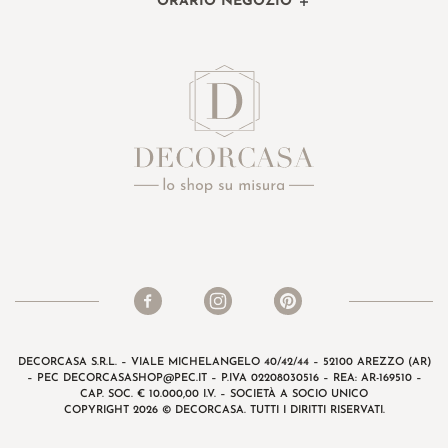
ORARIO NEGOZIO
DECORCASA S.R.L. – VIALE MICHELANGELO 40/42/44 – 52100 AREZZO (AR)
– PEC
DECORCASASHOP@PEC.IT
– P.IVA 02208030516 – REA: AR-169510 –
CAP. SOC. € 10.000,00 I.V. – SOCIETÀ A SOCIO UNICO
COPYRIGHT 2026 © DECORCASA. TUTTI I DIRITTI RISERVATI.