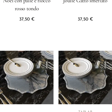
Noel con palle e fiocco
Joulie Gatto smerlato
rosso tondo
37,50
€
37,50
€