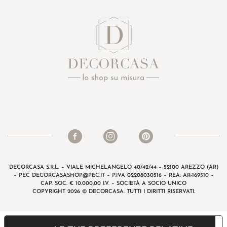
DECORCASA S.R.L. – VIALE MICHELANGELO 40/42/44 – 52100 AREZZO (AR)
– PEC
DECORCASASHOP@PEC.IT
– P.IVA 02208030516 – REA: AR-169510 –
CAP. SOC. € 10.000,00 I.V. – SOCIETÀ A SOCIO UNICO
COPYRIGHT 2026 © DECORCASA. TUTTI I DIRITTI RISERVATI.