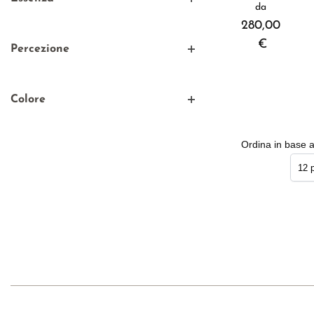
da
Chiodi di garofano
280,00
Legno di Cashmere
€
Percezione
Legno di Guaiaco affumicato
Intensa
Colore
Oro