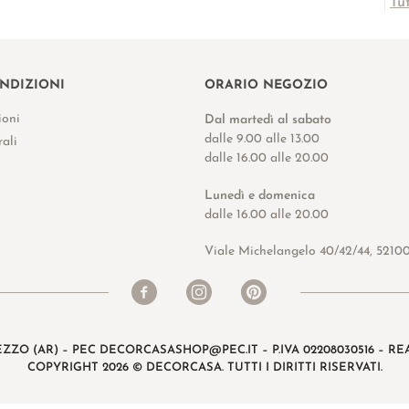
Tu
ONDIZIONI
ORARIO NEGOZIO
ioni
Dal martedì al sabato
dalle 9.00 alle 13.00
ali
dalle 16.00 alle 20.00
Lunedì e domenica
dalle 16.00 alle 20.00
Viale Michelangelo 40/42/44, 5210
EZZO (AR) – PEC
DECORCASASHOP@PEC.IT
– P.IVA 02208030516 – REA
COPYRIGHT 2026 © DECORCASA. TUTTI I DIRITTI RISERVATI.