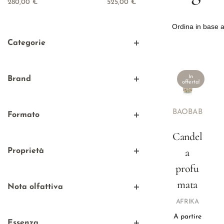
280,00
€
525,00
€
Categorie
Candele profumate
In
Brand
offerta!
Baobab
Afrika
BAOBAB
Formato
Maxi
Candel
500 gr
a
Proprietà
1100 gr
Antistress / Rilassante
profu
3000 gr
mata
Nota olfattiva
Legnosa
AFRIKA
A partire
Essenza