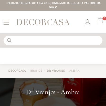
SPEDIZIONE GRATUITA DA 70 €, OMAGGIO INCLUSO A PARTIRE DA
100 €
0
Account
DECORCASA
/
BRANDS
/
DR VRANJES
/
AMBRA
Dr Vranjes
Ambra
-