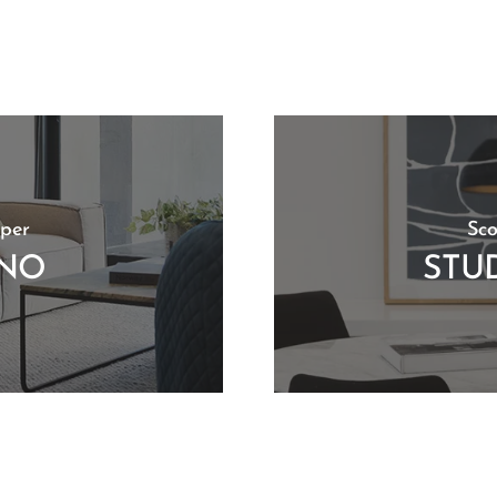
 per
Sco
RNO
STU