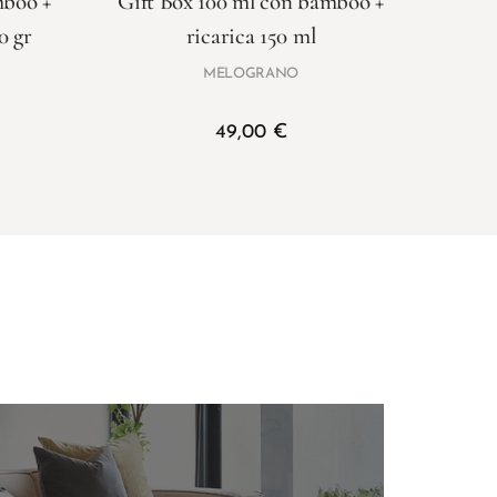
mboo +
Gift Box 100 ml con bamboo +
Rica
0 gr
ricarica 150 ml
MELOGRANO
49,00
€