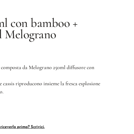
 ml con bamboo +
l
Melograno
 è composta da Melograno 250ml diffusore con
 e cassis riproducono insieme la fresca esplosione
o.
riceverlo prima? Scrivici.