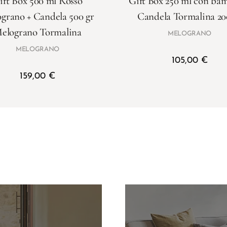
ift Box 500 ml Rosso
Gift Box 250 ml con ba
grano + Candela 500 gr
Candela Tormalina 20
elograno Tormalina
MELOGRANO
MELOGRANO
105,00
€
159,00
€