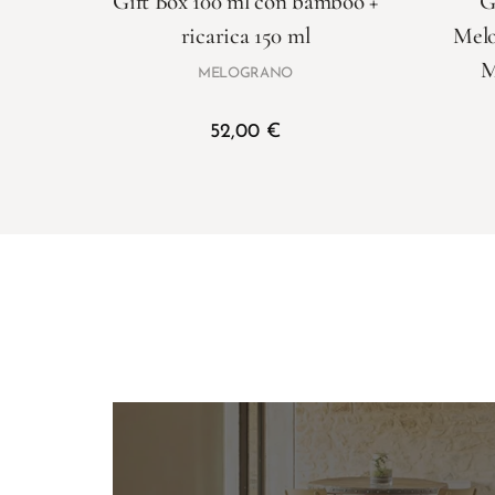
Gift Box 100 ml con bamboo +
G
ricarica 150 ml
Melo
M
MELOGRANO
52,00
€