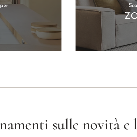
 per
Sco
ZO
namenti sulle novità e