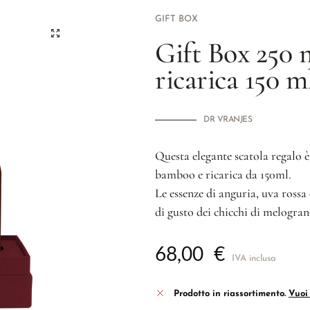
GIFT BOX
Gift Box 250
ricarica 150 m
DR VRANJES
Questa elegante scatola regalo
bamboo e ricarica da 150ml.
Le essenze di anguria, uva rossa
di gusto dei chicchi di melogran
68,00
€
IVA inclusa
Prodotto in riassortimento.
Vuoi 