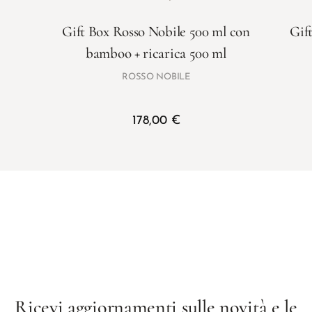
Gift Box Rosso Nobile 500 ml con
Gif
bamboo + ricarica 500 ml
ROSSO NOBILE
178,00
€
Ricevi aggiornamenti sulle novità e le