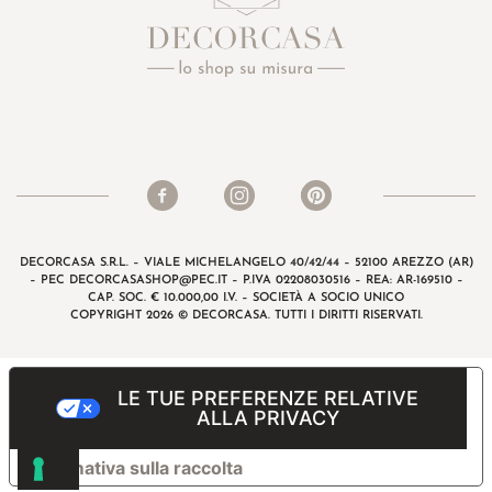
DECORCASA S.R.L. – VIALE MICHELANGELO 40/42/44 – 52100 AREZZO (AR)
– PEC
DECORCASASHOP@PEC.IT
– P.IVA 02208030516 – REA: AR-169510 –
CAP. SOC. € 10.000,00 I.V. – SOCIETÀ A SOCIO UNICO
COPYRIGHT 2026 © DECORCASA. TUTTI I DIRITTI RISERVATI.
LE TUE PREFERENZE RELATIVE
ALLA PRIVACY
Informativa sulla raccolta