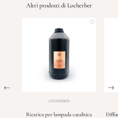
Altri prodotti di Locherber
LOCHERBER
Ricarica per lampada catalitica
Diffu