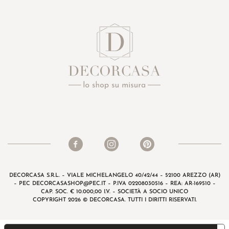
DECORCASA S.R.L. – VIALE MICHELANGELO 40/42/44 – 52100 AREZZO (AR)
– PEC
DECORCASASHOP@PEC.IT
– P.IVA 02208030516 – REA: AR-169510 –
CAP. SOC. € 10.000,00 I.V. – SOCIETÀ A SOCIO UNICO
COPYRIGHT 2026 © DECORCASA. TUTTI I DIRITTI RISERVATI.