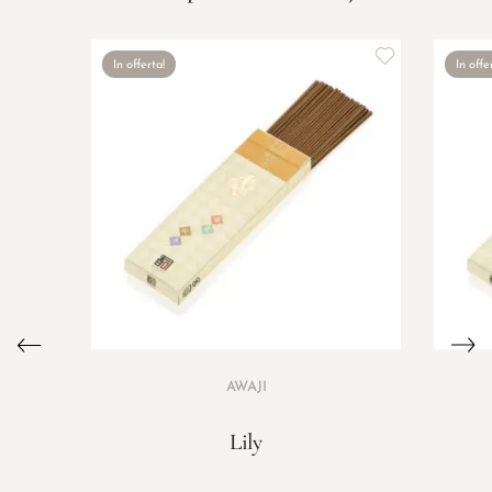
In offerta!
In offe
AWAJI
Lily