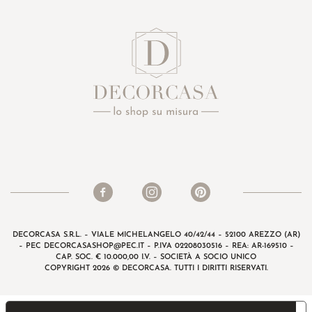
DECORCASA S.R.L. – VIALE MICHELANGELO 40/42/44 – 52100 AREZZO (AR)
– PEC
DECORCASASHOP@PEC.IT
– P.IVA 02208030516 – REA: AR-169510 –
CAP. SOC. € 10.000,00 I.V. – SOCIETÀ A SOCIO UNICO
COPYRIGHT 2026 © DECORCASA. TUTTI I DIRITTI RISERVATI.