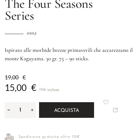
The Four Seasons
Series
AWAJI
Ispirato alle morbide brezze primaverili che accarezzano il
monte Kaguyama. 30 gr. 75 – 90 sticks.
19,00
€
15,00
€
IVA inclusa
ACQUISTA
Spedizione gratuita oltre 70€