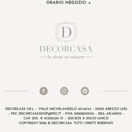
ORARIO NEGOZIO
DECORCASA S.R.L. – VIALE MICHELANGELO 40/42/44 – 52100 AREZZO (AR)
– PEC
DECORCASASHOP@PEC.IT
– P.IVA 02208030516 – REA: AR-169510 –
CAP. SOC. € 10.000,00 I.V. – SOCIETÀ A SOCIO UNICO
COPYRIGHT 2026 © DECORCASA. TUTTI I DIRITTI RISERVATI.