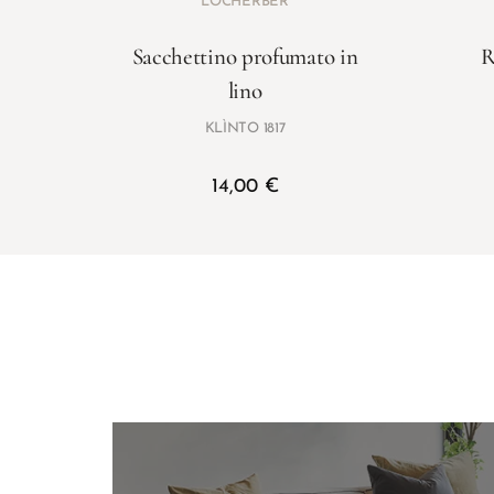
LOCHERBER
Sacchettino profumato in
R
lino
KLÌNTO 1817
14,00
€