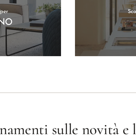
 per
Sco
RNO
namenti sulle novità e