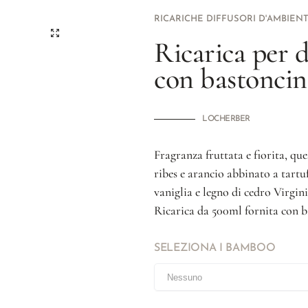
RICARICHE DIFFUSORI D'AMBIEN
Ricarica per d
con bastonci
LOCHERBER
Fragranza fruttata e fiorita, que
ribes e arancio abbinato a tartu
vaniglia e legno di cedro Virgini
Ricarica da 500ml fornita con b
SELEZIONA I BAMBOO