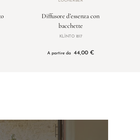
LOCHERBER
to
Diffusore d’essenza con
Trig
bacchette
KLÌNTO 1817
44,00
€
A partire da