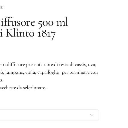
TE
iffusore 500 ml
ni
Klìnto 1817
sto diffusore presenta note di testa di cassis, uva,
fo, lampone, viola, caprifoglio, per terminare con
a.
acchette da selezionare.