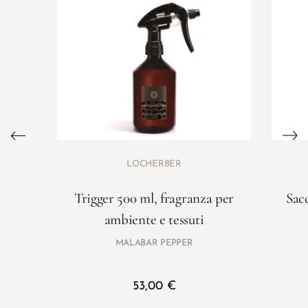
LOCHERBER
Trigger 500 ml, fragranza per
Sac
ambiente e tessuti
MALABAR PEPPER
53,00
€