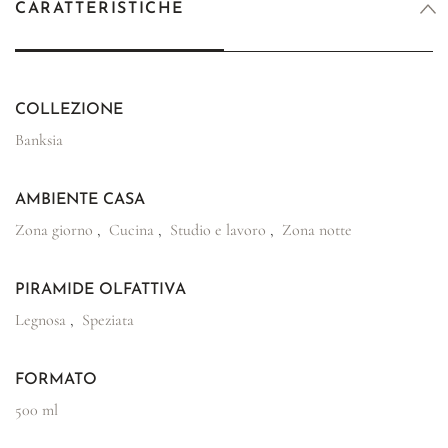
CARATTERISTICHE
COLLEZIONE
Banksia
AMBIENTE CASA
Zona giorno
,
Cucina
,
Studio e lavoro
,
Zona notte
PIRAMIDE OLFATTIVA
Legnosa
,
Speziata
FORMATO
500 ml