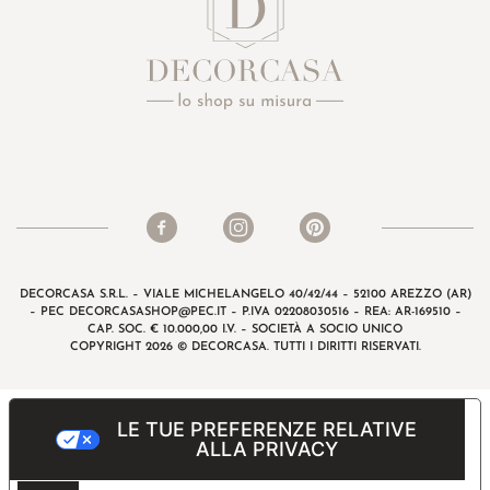
DECORCASA S.R.L. – VIALE MICHELANGELO 40/42/44 – 52100 AREZZO (AR)
– PEC
DECORCASASHOP@PEC.IT
– P.IVA 02208030516 – REA: AR-169510 –
CAP. SOC. € 10.000,00 I.V. – SOCIETÀ A SOCIO UNICO
COPYRIGHT 2026 © DECORCASA. TUTTI I DIRITTI RISERVATI.
LE TUE PREFERENZE RELATIVE
ALLA PRIVACY