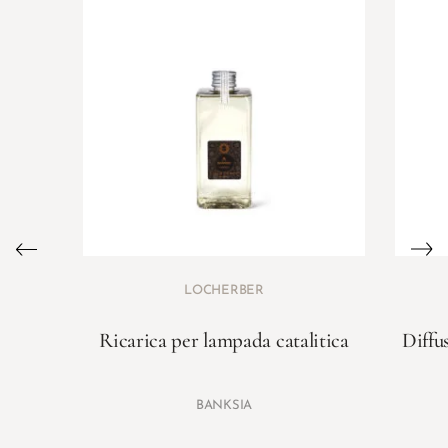
LOCHERBER
Ricarica per lampada catalitica
Diffu
BANKSIA