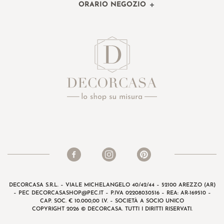
ORARIO NEGOZIO
DECORCASA S.R.L. – VIALE MICHELANGELO 40/42/44 – 52100 AREZZO (AR)
– PEC
DECORCASASHOP@PEC.IT
– P.IVA 02208030516 – REA: AR-169510 –
CAP. SOC. € 10.000,00 I.V. – SOCIETÀ A SOCIO UNICO
COPYRIGHT 2026 © DECORCASA. TUTTI I DIRITTI RISERVATI.