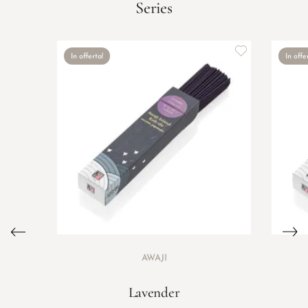
Series
In offerta!
In offe
AWAJI
Lavender