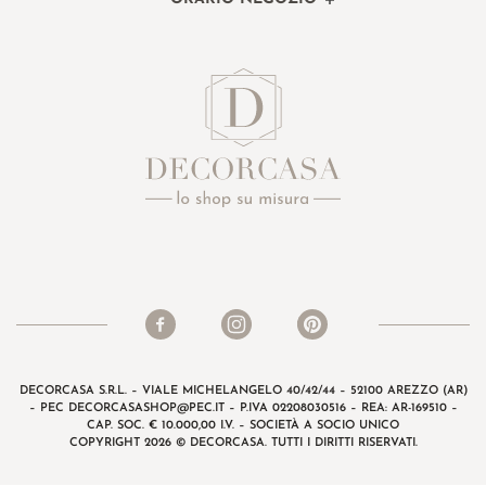
DECORCASA S.R.L. – VIALE MICHELANGELO 40/42/44 – 52100 AREZZO (AR)
– PEC
DECORCASASHOP@PEC.IT
– P.IVA 02208030516 – REA: AR-169510 –
CAP. SOC. € 10.000,00 I.V. – SOCIETÀ A SOCIO UNICO
COPYRIGHT 2026 © DECORCASA. TUTTI I DIRITTI RISERVATI.