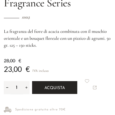
Fragrance Series
AWAJI
La fragranza del fiore di acacia combinata con il muschio
orientale e un bouquet floreale con un pizzico di agrumi. 50
gr. 125 – 150 sticks.
28,00
€
23,00
€
IVA inclusa
ACQUISTA
Spedizione gratuita oltre 70€