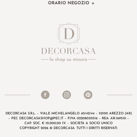
ORARIO NEGOZIO
DECORCASA S.R.L. – VIALE MICHELANGELO 40/42/44 – 52100 AREZZO (AR)
– PEC
DECORCASASHOP@PEC.IT
– P.IVA 02208030516 – REA: AR-169510 –
CAP. SOC. € 10.000,00 I.V. – SOCIETÀ A SOCIO UNICO
COPYRIGHT 2026 © DECORCASA. TUTTI I DIRITTI RISERVATI.