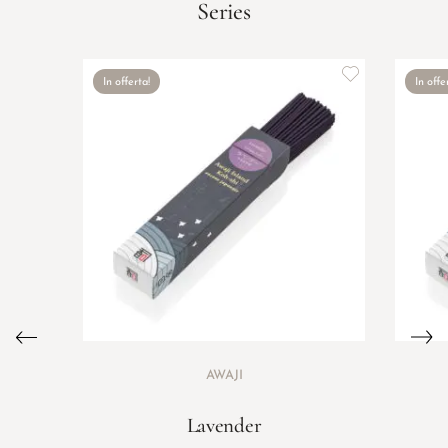
Series
In offerta!
In offe
AWAJI
Lavender